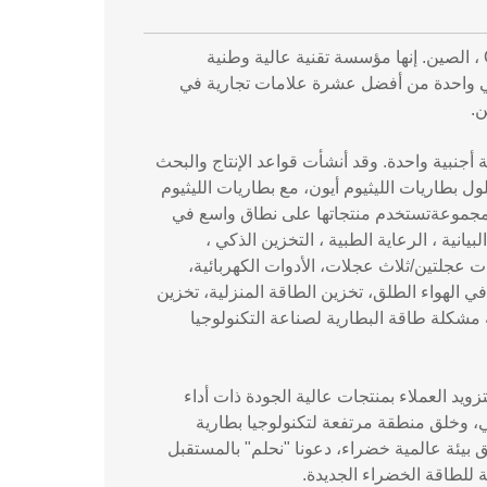
تأسست GAPSC في عام 2001 ، ومقرها الرئيسي في Guiyang ، مقاطعة Guizhou ، الصين. إنها مؤسسة تقنية عالية وطنية
وهي واحدة من أفضل عشرة علامات تجارية في
ن.
 بالكامل وشركة تابعة أجنبية واحدة. وقد أنشأت قواعد الإنتاج والبحث
 بطاريات الليثيوم أيون، مع بطاريات الليثيوم
سية للمجموعةتستخدم منتجاتها على نطاق واسع في
 ، الاستكشاف والرسوم البيانية ، الرعاية الطبية ، التخزين الذكي ،
 عجلتين/ثلاث عجلات، الأدوات الكهربائية،
ي الهواء الطلق، تخزين الطاقة المنزلية، تخزين
مشكلة طاقة البطارية لصناعة التكنولوجيا
ويد العملاء بمنتجات عالية الجودة ذات أداء
ار التكنولوجي، وخلق منطقة مرتفعة لتكنولوجيا بطارية
ق بيئة عالمية خضراء، دعونا "نحلم" بالمستقبل
للطاقة الخضراء الجديدة.