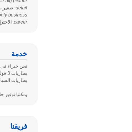
e big picture;
detail.
صغير ، 
only business!
career.
الاحتر
خدمة
نحن خبراء في خ
بطاري
بطاريات السيار
يمكننا توفير حل
فريقنا