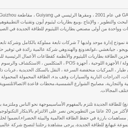
حث والتطوير ، والإنتاج ،وبيع بطاريات ليثيوم أيون وتقنيات التطبيق
ات وواحدة من أولى مصنعي بطاريات الليثيوم للطاقة الجديدة في الصي
تتبنى المجموعة نموذج إدارة موحد ولديها 7 شركات تابعة مملوكة
يجو ، جيانغشي ،غوانغدونغ والهندوهي شركة عالمية رائدة في توفير حلول
قمية 3C،وتخزين الطاقة بطاريات الليثيوم والأنظمة كقطاعات الأعمال الرئي
الهواتف المحمولة / الأجهزة اللوحية ، أجهزة POS ، المتكلمين
طيار ، المركبات منخفضة السرعة ، النقل بالسكك الحديدية ،عربات ذات
ت، الدراجات النارية والسيارات وقف بدء، الطاقة المحمولة المحمولة ف
ة والتجارية، مصابيح الشوارع الشمسية،محطات قاعدة الاتصالاتلتسوية 
تلف المجالات.
) للطاقة الجديدة تلتزم بالمفهوم الأساسيموجهة نحو الناس وملتزمة بتز
مرتفع التكلفة لأكثر من 20 عامًا من التطويرنحن نصر على الالتزام بالابتك
م مساهمات بارزة في حفظ الطاقة العالمية والبيئة الخضراء.انضموا لخل
وعة غيهانغ للطاقة الجديدة، يرجى مشاهدة رحلتنا لتصبح شركة عالمية 