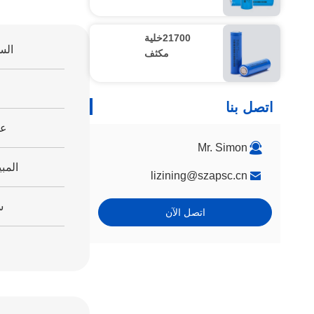
21700خلية
الس
مكثف
اتصل بنا
عد
Mr. Simon
المب
lizining@szapsc.cn
س
اتصل الآن