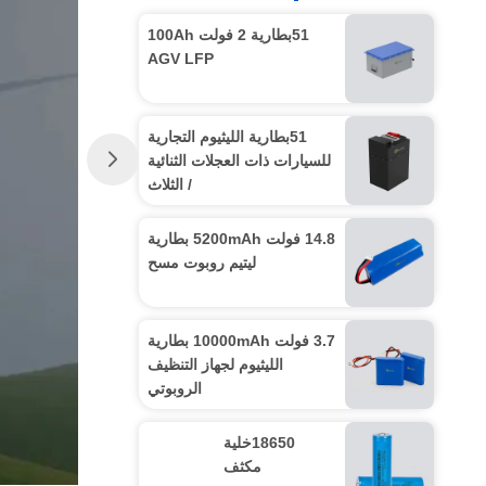
51بطارية 2 فولت 100Ah
AGV LFP
51بطارية الليثيوم التجارية
للسيارات ذات العجلات الثنائية
/ الثلاث
14.8 فولت 5200mAh بطارية
ليتيم روبوت مسح
3.7 فولت 10000mAh بطارية
الليثيوم لجهاز التنظيف
الروبوتي
18650خلية
مكثف