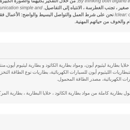
By thinking both bigand th
من خلال التفكير بكليهما والصورة الكبيرة 
صغير ، تجنب الغطرسة ، الانتباه إلى التفاصيل.
unication simple and
clear: 
نحن على شرط العمل والتواصل البسيط والواضح: الأعمال فق
ام والخوف من حياتهم المهنية.
لايا بطارية ليثيوم أيون، ومواد بطارية الكاثود و بطارية ليثيوم أيون،
ات 3 فولتبطاريات الليثيوم أيون للسيارات الكهربائية، بطاريات نوع الطاقة ا
ات الكهربائية، مصدر الطاقة المحمول.
ول بطارية كاملة من مواد بطارية الكاثود ، خلايا البطارية ، بطارية المرك