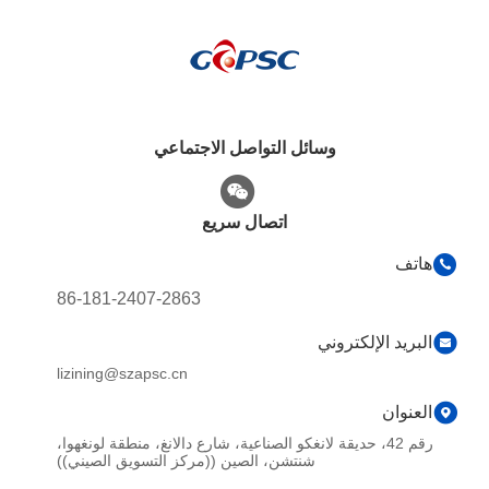
وسائل التواصل الاجتماعي
اتصال سريع
هاتف
86-181-2407-2863
البريد الإلكتروني
lizining@szapsc.cn
العنوان
رقم 42، حديقة لانغكو الصناعية، شارع دالانغ، منطقة لونغهوا،
شنتشن، الصين ((مركز التسويق الصيني))