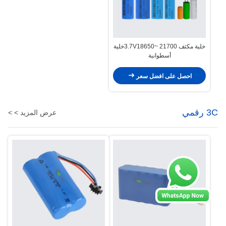
خلية مكثف 3.7V18650~ 21700خلية
أسطوانية
احصل على افضل سعر
3C رقمي
عرض المزيد > >