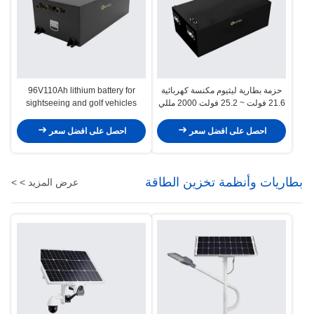
حزمة بطارية ليثيوم مكنسة كهربائية
96V110Ah lithium battery for
21.6 فولت ~ 25.2 فولت 2000 مللي
sightseeing and golf vehicles
أمبير - 3000 مللي أمبير
احصل على افضل سعر
احصل على افضل سعر
بطاريات وأنظمة تخزين الطاقة
عرض المزيد > >