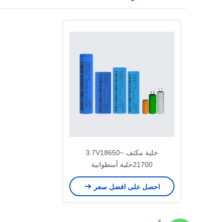
خلية مكثف 3.7V18650~
21700خلية أسطوانية
احصل على افضل سعر