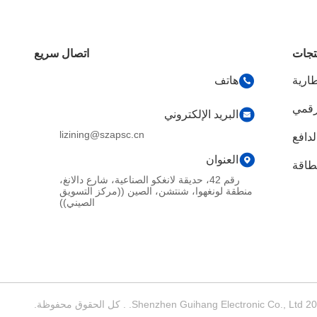
تجات
اتصال سريع
طارية
هاتف
البريد الإلكتروني
lizining@szapsc.cn
دافع
العنوان
طاقة
رقم 42، حديقة لانغكو الصناعية، شارع دالانغ،
منطقة لونغهوا، شنتشن، الصين ((مركز التسويق
الصيني))