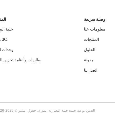
وصلة سريعة
المن
معلومات عنا
خلية الب
المنتجات
3C رقمي
الحلول
وحدات ال
مدونة
بطاريات وأنظمة تخزين ال
اتصل بنا
الصين نوعية جيدة خلية البطارية المورد. حقوق النشر © 2020-2026 Shenzhen Guihang Electronic Co., Ltd. . كل الحقوق محفوظة.