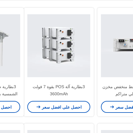
51.2V ضغط منخفض مخزن
3بطارية آلة POS بقوة 7 فولت
3بطارية 
ي متراكم
3600mAh
الشمسية بقوة 2 فولت 
فضل سعر
احصل على افضل سعر
احصل 